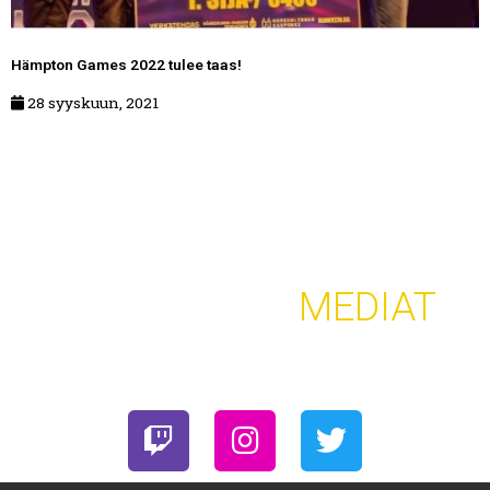
Hämpton Games 2022 tulee taas!
28 syyskuun, 2021
SOSIAALISET
MEDIAT
T
I
T
w
n
w
i
s
i