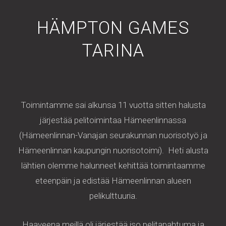
t
t
t
HÄMPTON GAMES
c
a
t
h
g
e
TARINA
r
r
a
m
Toimintamme sai alkunsa 11 vuotta sitten halusta
järjestää pelitoimintaa Hämeenlinnassa
(Hämeenlinnan-Vanajan seurakunnan nuorisotyö ja
Hämeenlinnan kaupungin nuorisotoimi). Heti alusta
lähtien olemme halunneet kehittää toimintaamme
eteenpäin ja edistää Hämeenlinnan alueen
pelikulttuuria.
Haaveena meillä oli järjestää iso pelitapahtuma
ja