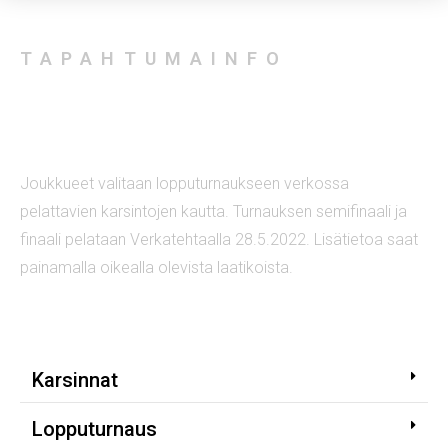
TAPAHTUMAINFO
Hämpton Games 2022
Joukkueet valitaan lopputurnaukseen verkossa
pelattavien karsintojen kautta. Turnauksen semifinaali ja
finaali pelataan Verkatehtaalla 28.5.2022. Lisätietoa saat
painamalla oikealla olevista laatikoista.
Karsinnat
Lopputurnaus